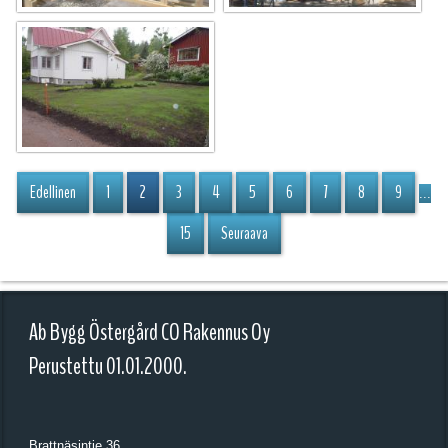
Edellinen
1
2
3
4
5
6
7
8
9
...
15
Seuraava
Ab Bygg Östergård CO Rakennus Oy
Perustettu 01.01.2000.
Brattnäsintie 36